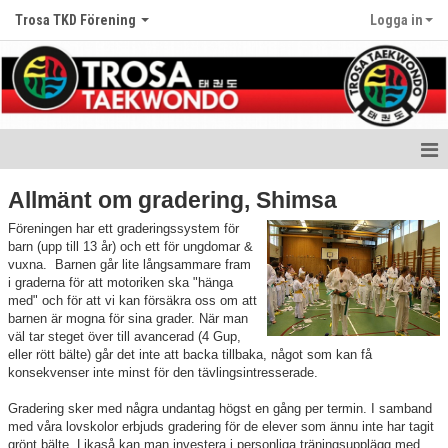
Trosa TKD Förening
Logga in
Hem
Allmänt om gradering, Shimsa
Nyheter
Föreningen har ett graderingssystem för
barn (upp till 13 år) och ett för ungdomar &
vuxna. Barnen går lite långsammare fram
Om klubben
i graderna för att motoriken ska "hänga
med" och för att vi kan försäkra oss om att
Träningstider
barnen är mogna för sina grader. När man
väl tar steget över till avancerad (4 Gup,
eller rött bälte) går det inte att backa tillbaka, något som kan få
Gradering
konsekvenser inte minst för den tävlingsintresserade.
Graderingskrav
Gradering sker med några undantag högst en gång per termin. I samband
med våra lovskolor erbjuds gradering för de elever som ännu inte har tagit
grönt bälte. Likaså kan man investera i personliga träningsupplägg med
Svart bälte