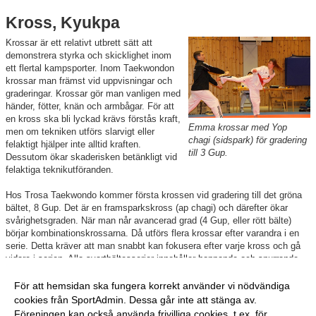
Kross, Kyukpa
Krossar är ett relativt utbrett sätt att
demonstrera styrka och skicklighet inom
ett flertal kampsporter. Inom Taekwondon
krossar man främst vid uppvisningar och
graderingar. Krossar gör man vanligen med
händer, fötter, knän och armbågar. För att
en kross ska bli lyckad krävs förstås kraft,
Emma krossar med Yop
men om tekniken utförs slarvigt eller
chagi (sidspark) för gradering
felaktigt hjälper inte alltid kraften.
till 3 Gup.
Dessutom ökar skaderisken betänkligt vid
felaktiga teknikutföranden.
Hos Trosa Taekwondo kommer första krossen vid gradering till det gröna
bältet, 8 Gup. Det är en framsparkskross (ap chagi) och därefter ökar
svårighetsgraden. När man når avancerad grad (4 Gup, eller rött bälte)
börjar kombinationskrossarna. Då utförs flera krossar efter varandra i en
serie. Detta kräver att man snabbt kan fokusera efter varje kross och gå
vidare i serien. Alla svartbältesserier innehåller hoppande och snurrande
tekniker både med händer och fötter.
För att hemsidan ska fungera korrekt använder vi nödvändiga
Även våra barn krossar vid grönt bälte och speciellt handkrossarna kan
cookies från SportAdmin. Dessa går inte att stänga av.
vara svåra om inte utförandet är 100% riktigt.
Föreningen kan också använda frivilliga cookies, t.ex. för