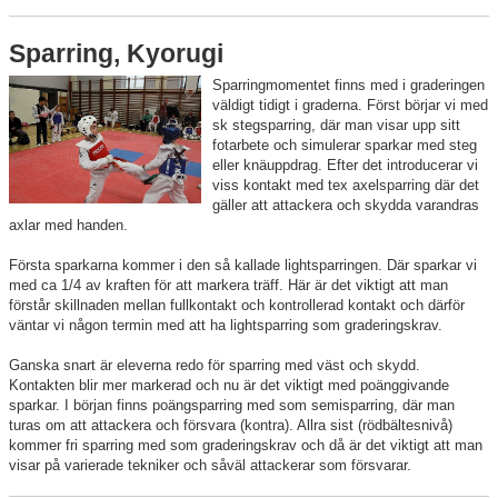
Sparring, Kyorugi
Sparringmomentet finns med i graderingen
väldigt tidigt i graderna. Först börjar vi med
sk stegsparring, där man visar upp sitt
fotarbete och simulerar sparkar med steg
eller knäuppdrag. Efter det introducerar vi
viss kontakt med tex axelsparring där det
gäller att attackera och skydda varandras
axlar med handen.
Första sparkarna kommer i den så kallade lightsparringen. Där sparkar vi
med ca 1/4 av kraften för att markera träff. Här är det viktigt att man
förstår skillnaden mellan fullkontakt och kontrollerad kontakt och därför
väntar vi någon termin med att ha lightsparring som graderingskrav.
Ganska snart är eleverna redo för sparring med väst och skydd.
Kontakten blir mer markerad och nu är det viktigt med poänggivande
sparkar. I början finns poängsparring med som semisparring, där man
turas om att attackera och försvara (kontra). Allra sist (rödbältesnivå)
kommer fri sparring med som graderingskrav och då är det viktigt att man
visar på varierade tekniker och såväl attackerar som försvarar.