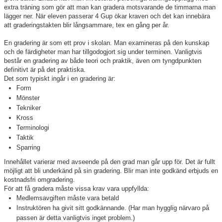
extra träning som gör att man kan gradera motsvarande de timmarna man
lägger ner. När eleven passerar 4 Gup ökar kraven och det kan innebära
Kalender
att graderingstakten blir långsammare, tex en gång per år.
Bildgalleri
En gradering är som ett prov i skolan. Man examineras på den kunskap
och de färdigheter man har tillgodogjort sig under terminen. Vanligtvis
består en gradering av både teori och praktik, även om tyngdpunkten
Nybörjarinformation
definitivt är på det praktiska.
Det som typiskt ingår i en gradering är:
Sponsorer
Form
Mönster
Tekniker
Kross
Terminologi
Taktik
Sparring
Innehållet varierar med avseende på den grad man går upp för. Det är fullt
möjligt att bli underkänd på sin gradering. Blir man inte godkänd erbjuds en
kostnadsfri omgradering.
För att få gradera måste vissa krav vara uppfyllda:
Medlemsavgiften måste vara betald
Instruktören ha givit sitt godkännande. (Har man hygglig närvaro på
passen är detta vanligtvis inget problem.)