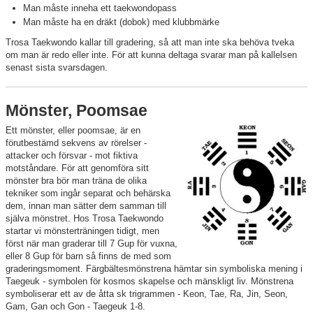
Man måste inneha ett taekwondopass
Man måste ha en dräkt (dobok) med klubbmärke
Trosa Taekwondo kallar till gradering, så att man inte ska behöva tveka
om man är redo eller inte. För att kunna deltaga svarar man på kallelsen
senast sista svarsdagen.
Mönster, Poomsae
Ett mönster, eller poomsae, är en
förutbestämd sekvens av rörelser -
attacker och försvar - mot fiktiva
motståndare. För att genomföra sitt
mönster bra bör man träna de olika
tekniker som ingår separat och behärska
dem, innan man sätter dem samman till
själva mönstret. Hos Trosa Taekwondo
startar vi mönsterträningen tidigt, men
först när man graderar till 7 Gup för vuxna,
eller 8 Gup för barn så finns de med som
graderingsmoment. Färgbältesmönstrena hämtar sin symboliska mening i
Taegeuk - symbolen för kosmos skapelse och mänskligt liv. Mönstrena
symboliserar ett av de åtta sk trigrammen - Keon, Tae, Ra, Jin, Seon,
Gam, Gan och Gon - Taegeuk 1-8.