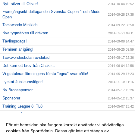
Nytt silver till Oliver!
2014-10-04 19:52
Framgångsrikt deltagande i Svenska Cupen 1 och Mudo
2014-09-28 17:38
Open
Taekwondo Minikids
2014-09-22 08:50
Nya tygmärken till dräkten
2014-09-21 09:11
Tävlingsdags!
2014-09-08 14:47
Teminen är igång!
2014-08-25 09:59
Taekwondoskolan avslutad
2014-08-17 22:36
Det kom ett brev från Chakir...
2014-06-04 12:58
Vi gratulerar föreningens första "egna" svartbälte!
2014-05-29 17:23
Lyckat Jubileumsläger!
2014-05-28 11:16
Ny Bronssponsor
2014-05-17 15:26
Sponsorer
2014-05-12 13:37
Training League 8, TL8
2014-05-07 13:42
Medaljer på Stockholm Trophy!
2014-05-03 19:41
Tävlingsdags!
2014-04-11 10:14
För att hemsidan ska fungera korrekt använder vi nödvändiga
cookies från SportAdmin. Dessa går inte att stänga av.
Sommarlovskola!
2014-04-04 19:37