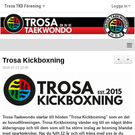
Trosa TKD Förening
Logga in
Hem
Trosa Kickboxning
<
>
2015-07-27 12:40
Nyheter
Om klubben
Träningstider
Gradering
Trosa Taekwondo startar till hösten "Trosa Kickboxning" som en del
Kalender
av huvudföreningen. Trosa Kickboxning vänder sig till en något äldre
åldersgrupp och till dem som vill ha större inslag av boxning blandat
med sparktekniker. Har du fyllt 12 år och vill träna med oss är du
Bildgalleri