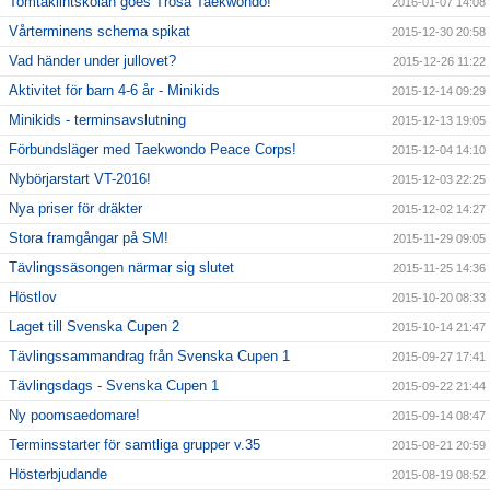
Tomtaklintskolan goes Trosa Taekwondo!
2016-01-07 14:08
Vårterminens schema spikat
2015-12-30 20:58
Vad händer under jullovet?
2015-12-26 11:22
Aktivitet för barn 4-6 år - Minikids
2015-12-14 09:29
Minikids - terminsavslutning
2015-12-13 19:05
Förbundsläger med Taekwondo Peace Corps!
2015-12-04 14:10
Nybörjarstart VT-2016!
2015-12-03 22:25
Nya priser för dräkter
2015-12-02 14:27
Stora framgångar på SM!
2015-11-29 09:05
Tävlingssäsongen närmar sig slutet
2015-11-25 14:36
Höstlov
2015-10-20 08:33
Laget till Svenska Cupen 2
2015-10-14 21:47
Tävlingssammandrag från Svenska Cupen 1
2015-09-27 17:41
Tävlingsdags - Svenska Cupen 1
2015-09-22 21:44
Ny poomsaedomare!
2015-09-14 08:47
Terminsstarter för samtliga grupper v.35
2015-08-21 20:59
Hösterbjudande
2015-08-19 08:52