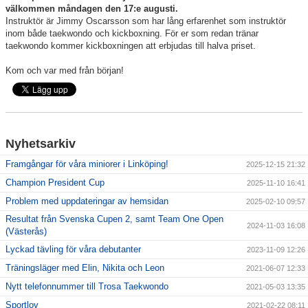
välkommen måndagen den 17:e augusti.
Instruktör är Jimmy Oscarsson som har lång erfarenhet som instruktör
Nybörjarinformation
inom både taekwondo och kickboxning. För er som redan tränar
taekwondo kommer kickboxningen att erbjudas till halva priset.
Sponsorer
Kom och var med från början!
Nyhetsarkiv
Framgångar för våra miniorer i Linköping!
2025-12-15 21:32
Champion President Cup
2025-11-10 16:41
Problem med uppdateringar av hemsidan
2025-02-10 09:57
Resultat från Svenska Cupen 2, samt Team One Open
2024-11-03 16:08
(Västerås)
Lyckad tävling för våra debutanter
2023-11-09 12:26
Träningsläger med Elin, Nikita och Leon
2021-06-07 12:33
Nytt telefonnummer till Trosa Taekwondo
2021-05-03 13:35
Sportlov
2021-02-22 08:11