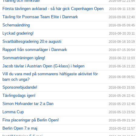
Träning och filmkväll!
2016-09-12 21:54
Första tävlingen avklarad - så här gick Copenhagen Open
2016-09-11 13:36
Tävling för Poomsae Team Elite i Danmark
2016-09-06 12:40
Schemaändring
2016-09-05 09:45
Lyckad gradering!
2016-08-20 20:11
Svartbältesgradering 20:e augusti
2016-08-16 10:19
Rapport från sommarläger i Danmark
2016-07-15 20:54
Sommarträningen igång!
2016-06-22 11:03
Jacob tävlar i Austrian Open (G-klass) i helgen
2016-06-16 21:22
Vill du vara med på sommarens häftigaste aktivitet för
2016-06-08 09:51
barn och unga?
Sponsorerbjudande!
2016-06-03 15:55
Tävlingsdags igen!
2016-05-26 22:41
Simon Hofvander tar 2:a Dan
2016-05-23 12:46
Lomma Cup
2016-05-13 23:52
Fina placeringar på Berlin Open!
2016-05-09 21:34
Berlin Open 7:e maj
2016-05-02 11:57