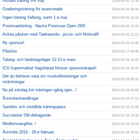
Inställd träning 5-6 maj
2016-05-02 11:34
Graderingsträning för avancerade
2016-04-19 09:44
Ingen träning Valborg, samt 1:a maj
2016-04-05 15:16
Poomsaetävling - Nacka Poomsae Open 29/5
2016-04-02 15:23
Avluta påsken med Taekwondo-, pizza- och filmkväll!
2016-04-01 12:13
Ny sponsor!
2016-03-22 10:00
Påsklov
2016-03-17 09:45
Talang- och landslagsläger 12-13:e mars
2016-03-05 15:22
ICA Supermarket Vagnhärad förnyar sponsorskapet!
2016-03-01 15:42
Det du behöver veta om muskelbristningar och
2016-02-29 09:32
sträckningar
Nu på söndag kör träningen igång igen...!
2016-02-26 09:58
Årsmöteshandlingar
2016-02-24 17:13
Sportlov och inställda träningspass
2016-02-15 22:08
Succéartat SM-deltagande
2016-01-29 14:32
Medlemsavgifter..!
2016-01-23 23:19
Årsmöte 2016 - 28:e februari
2016-01-18 19:13