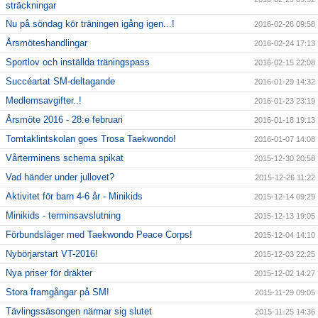
sträckningar
Nu på söndag kör träningen igång igen...!
2016-02-26 09:58
Årsmöteshandlingar
2016-02-24 17:13
Sportlov och inställda träningspass
2016-02-15 22:08
Succéartat SM-deltagande
2016-01-29 14:32
Medlemsavgifter..!
2016-01-23 23:19
Årsmöte 2016 - 28:e februari
2016-01-18 19:13
Tomtaklintskolan goes Trosa Taekwondo!
2016-01-07 14:08
Vårterminens schema spikat
2015-12-30 20:58
Vad händer under jullovet?
2015-12-26 11:22
Aktivitet för barn 4-6 år - Minikids
2015-12-14 09:29
Minikids - terminsavslutning
2015-12-13 19:05
Förbundsläger med Taekwondo Peace Corps!
2015-12-04 14:10
Nybörjarstart VT-2016!
2015-12-03 22:25
Nya priser för dräkter
2015-12-02 14:27
Stora framgångar på SM!
2015-11-29 09:05
Tävlingssäsongen närmar sig slutet
2015-11-25 14:36