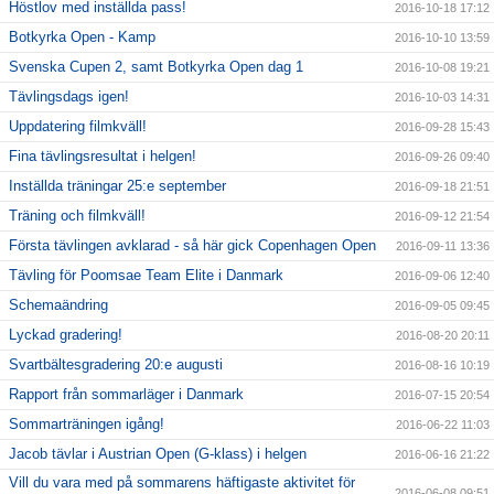
Höstlov med inställda pass!
2016-10-18 17:12
Botkyrka Open - Kamp
2016-10-10 13:59
Svenska Cupen 2, samt Botkyrka Open dag 1
2016-10-08 19:21
Tävlingsdags igen!
2016-10-03 14:31
Uppdatering filmkväll!
2016-09-28 15:43
Fina tävlingsresultat i helgen!
2016-09-26 09:40
Inställda träningar 25:e september
2016-09-18 21:51
Träning och filmkväll!
2016-09-12 21:54
Första tävlingen avklarad - så här gick Copenhagen Open
2016-09-11 13:36
Tävling för Poomsae Team Elite i Danmark
2016-09-06 12:40
Schemaändring
2016-09-05 09:45
Lyckad gradering!
2016-08-20 20:11
Svartbältesgradering 20:e augusti
2016-08-16 10:19
Rapport från sommarläger i Danmark
2016-07-15 20:54
Sommarträningen igång!
2016-06-22 11:03
Jacob tävlar i Austrian Open (G-klass) i helgen
2016-06-16 21:22
Vill du vara med på sommarens häftigaste aktivitet för
2016-06-08 09:51