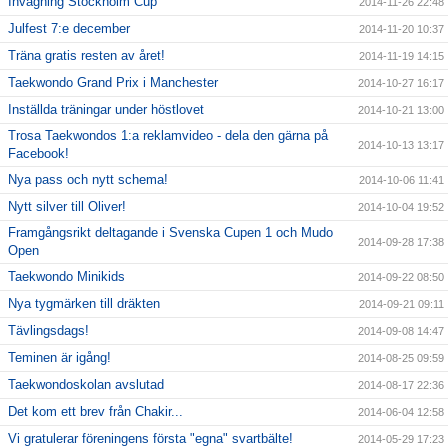
Invägning Stockholm Cup
2014-11-26 22:48
Julfest 7:e december
2014-11-20 10:37
Träna gratis resten av året!
2014-11-19 14:15
Taekwondo Grand Prix i Manchester
2014-10-27 16:17
Inställda träningar under höstlovet
2014-10-21 13:00
Trosa Taekwondos 1:a reklamvideo - dela den gärna på
2014-10-13 13:17
Facebook!
Nya pass och nytt schema!
2014-10-06 11:41
Nytt silver till Oliver!
2014-10-04 19:52
Framgångsrikt deltagande i Svenska Cupen 1 och Mudo
2014-09-28 17:38
Open
Taekwondo Minikids
2014-09-22 08:50
Nya tygmärken till dräkten
2014-09-21 09:11
Tävlingsdags!
2014-09-08 14:47
Teminen är igång!
2014-08-25 09:59
Taekwondoskolan avslutad
2014-08-17 22:36
Det kom ett brev från Chakir...
2014-06-04 12:58
Vi gratulerar föreningens första "egna" svartbälte!
2014-05-29 17:23