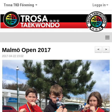
Trosa TKD Förening
Logga in
Hem
Malmö Open 2017
<
>
2017-04-22 23:02
Nyheter
Om klubben
Träningstider
Gradering
Kalender
Bildgalleri