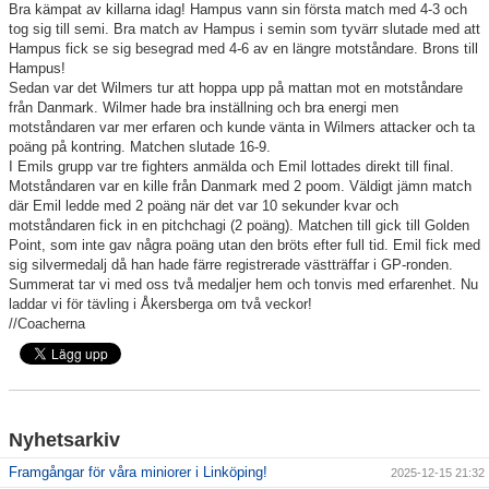
Bra kämpat av killarna idag! Hampus vann sin första match med 4-3 och
tog sig till semi. Bra match av Hampus i semin som tyvärr slutade med att
Hampus fick se sig besegrad med 4-6 av en längre motståndare. Brons till
Hampus!
Sedan var det Wilmers tur att hoppa upp på mattan mot en motståndare
från Danmark. Wilmer hade bra inställning och bra energi men
motståndaren var mer erfaren och kunde vänta in Wilmers attacker och ta
poäng på kontring. Matchen slutade 16-9.
I Emils grupp var tre fighters anmälda och Emil lottades direkt till final.
Motståndaren var en kille från Danmark med 2 poom. Väldigt jämn match
där Emil ledde med 2 poäng när det var 10 sekunder kvar och
motståndaren fick in en pitchchagi (2 poäng). Matchen till gick till Golden
Point, som inte gav några poäng utan den bröts efter full tid. Emil fick med
sig silvermedalj då han hade färre registrerade västträffar i GP-ronden.
Summerat tar vi med oss två medaljer hem och tonvis med erfarenhet. Nu
laddar vi för tävling i Åkersberga om två veckor!
//Coacherna
Nyhetsarkiv
Framgångar för våra miniorer i Linköping!
2025-12-15 21:32