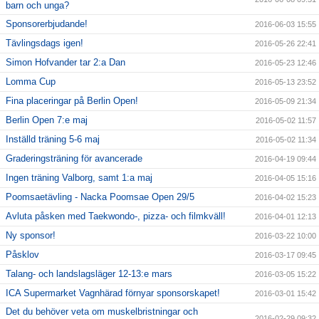
barn och unga?
Sponsorerbjudande!
2016-06-03 15:55
Tävlingsdags igen!
2016-05-26 22:41
Simon Hofvander tar 2:a Dan
2016-05-23 12:46
Lomma Cup
2016-05-13 23:52
Fina placeringar på Berlin Open!
2016-05-09 21:34
Berlin Open 7:e maj
2016-05-02 11:57
Inställd träning 5-6 maj
2016-05-02 11:34
Graderingsträning för avancerade
2016-04-19 09:44
Ingen träning Valborg, samt 1:a maj
2016-04-05 15:16
Poomsaetävling - Nacka Poomsae Open 29/5
2016-04-02 15:23
Avluta påsken med Taekwondo-, pizza- och filmkväll!
2016-04-01 12:13
Ny sponsor!
2016-03-22 10:00
Påsklov
2016-03-17 09:45
Talang- och landslagsläger 12-13:e mars
2016-03-05 15:22
ICA Supermarket Vagnhärad förnyar sponsorskapet!
2016-03-01 15:42
Det du behöver veta om muskelbristningar och
2016-02-29 09:32