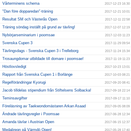
Vårterminens schema
2017-12-23 16:30
"Dan före dopparedan"-träning
2017-12-21 10:01
Resultat SM och Västerås Open
2017-12-11 22:58
Träning söndag inställt på grund av tävling!
2017-12-07 12:19
Nybörjarseminarium i poomsae
2017-12-03 11:23
Svenska Cupen 3
2017-11-29 09:54
Tävlingsdags - Svenska Cupen 3 i Trelleborg
2017-11-24 15:34
Trosaungdomar utbildade till domare i poomsae!
2017-11-19 11:23
Höstlovsledigt
2017-10-23 13:01
Rapport från Svenska Cupen 1 i Borlänge
2017-10-03 08:21
Regelförändringar Kyorugi
2017-09-20 08:41
Jacob tilldelas stipendium från Stiftelsens Solbacka!
2017-09-18 22:14
Teminsavgifter
2017-09-17 11:10
Föreläsning av Taekwondomästaren Arkan Asaad
2017-09-05 08:09
Ändrade tävlingsregler i Poomsae
2017-06-28 12:34
Amanda tävlar i Austrian Open
2017-06-15 12:37
Medaljregn på Värmdö Open!
2017-05-28 17:40