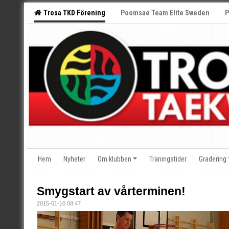
Trosa TKD Förening
Poomsae Team Elite Sweden
P
Hem
Nyheter
Om klubben
Träningstider
Gradering
Smygstart av vårterminen!
2015-01-10 08:47