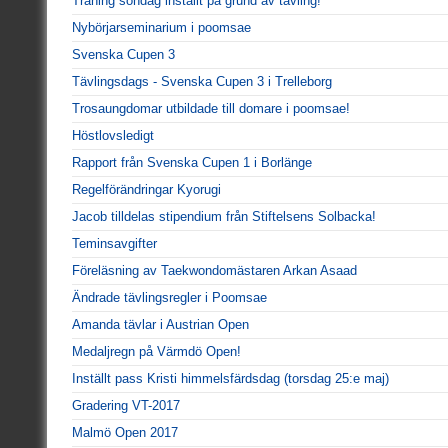
Träning söndag inställt på grund av tävling!
Nybörjarseminarium i poomsae
Svenska Cupen 3
Tävlingsdags - Svenska Cupen 3 i Trelleborg
Trosaungdomar utbildade till domare i poomsae!
Höstlovsledigt
Rapport från Svenska Cupen 1 i Borlänge
Regelförändringar Kyorugi
Jacob tilldelas stipendium från Stiftelsens Solbacka!
Teminsavgifter
Föreläsning av Taekwondomästaren Arkan Asaad
Ändrade tävlingsregler i Poomsae
Amanda tävlar i Austrian Open
Medaljregn på Värmdö Open!
Inställt pass Kristi himmelsfärdsdag (torsdag 25:e maj)
Gradering VT-2017
Malmö Open 2017