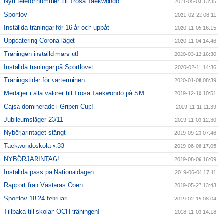
Nytt telefonnummer till Trosa Taekwondo
2021-05-03 13:35
Sportlov
2021-02-22 08:11
Inställda träningar för 16 år och uppåt
2020-11-05 16:15
Uppdatering Corona-läget
2020-11-04 14:46
Träningen inställd mars ut!
2020-03-12 16:30
Inställda träningar på Sportlovet
2020-02-11 14:36
Träningstider för vårterminen
2020-01-08 08:39
Medaljer i alla valörer till Trosa Taekwondo på SM!
2019-12-10 10:51
Cajsa dominerade i Gripen Cup!
2019-11-11 11:39
Jubileumsläger 23/11
2019-11-03 12:30
Nybörjarintaget stängt
2019-09-23 07:46
Taekwondoskola v.33
2019-08-08 17:05
NYBÖRJARINTAG!
2019-08-06 16:09
Inställda pass på Nationaldagen
2019-06-04 17:11
Rapport från Västerås Open
2019-05-27 13:43
Sportlov 18-24 februari
2019-02-15 08:04
Tillbaka till skolan OCH träningen!
2018-11-03 14:18