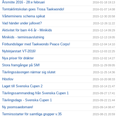
Årsmöte 2016 - 28:e februari
2016-01-18 19:13
Tomtaklintskolan goes Trosa Taekwondo!
2016-01-07 14:08
Vårterminens schema spikat
2015-12-30 20:58
Vad händer under jullovet?
2015-12-26 11:22
Aktivitet för barn 4-6 år - Minikids
2015-12-14 09:29
Minikids - terminsavslutning
2015-12-13 19:05
Förbundsläger med Taekwondo Peace Corps!
2015-12-04 14:10
Nybörjarstart VT-2016!
2015-12-03 22:25
Nya priser för dräkter
2015-12-02 14:27
Stora framgångar på SM!
2015-11-29 09:05
Tävlingssäsongen närmar sig slutet
2015-11-25 14:36
Höstlov
2015-10-20 08:33
Laget till Svenska Cupen 2
2015-10-14 21:47
Tävlingssammandrag från Svenska Cupen 1
2015-09-27 17:41
Tävlingsdags - Svenska Cupen 1
2015-09-22 21:44
Ny poomsaedomare!
2015-09-14 08:47
Terminsstarter för samtliga grupper v.35
2015-08-21 20:59