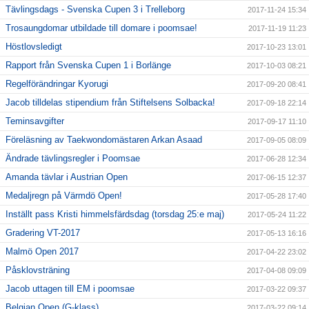
Tävlingsdags - Svenska Cupen 3 i Trelleborg
2017-11-24 15:34
Trosaungdomar utbildade till domare i poomsae!
2017-11-19 11:23
Höstlovsledigt
2017-10-23 13:01
Rapport från Svenska Cupen 1 i Borlänge
2017-10-03 08:21
Regelförändringar Kyorugi
2017-09-20 08:41
Jacob tilldelas stipendium från Stiftelsens Solbacka!
2017-09-18 22:14
Teminsavgifter
2017-09-17 11:10
Föreläsning av Taekwondomästaren Arkan Asaad
2017-09-05 08:09
Ändrade tävlingsregler i Poomsae
2017-06-28 12:34
Amanda tävlar i Austrian Open
2017-06-15 12:37
Medaljregn på Värmdö Open!
2017-05-28 17:40
Inställt pass Kristi himmelsfärdsdag (torsdag 25:e maj)
2017-05-24 11:22
Gradering VT-2017
2017-05-13 16:16
Malmö Open 2017
2017-04-22 23:02
Påsklovsträning
2017-04-08 09:09
Jacob uttagen till EM i poomsae
2017-03-22 09:37
Belgian Open (G-klass)
2017-03-22 09:14