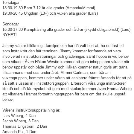
Torsdagar
18:30-19:30 Barn 7-12 år alla grader (Amanda/Mimmi)
19:30-20:45 Ungdom (13+) och vuxen alla grader (Lars)
Söndagar
16:00-17:30 Kampträning alla grader och åldrar (skydd obligatoriskt) (Lars)
NYHET!
Jimmy väntar tillökning i familjen och har då valt bort att ha en fast tid
som instruktör den här terminen. Jimmy kommer fortfarande att vara
involverad i instruktörsträningar och graderingar, samt hoppa in vid behov
som vikarie. Även Håkan Westin kommer att göra inhopp som vikarie när
behov uppstår och både Jimmy och Håkan kommer naturligtvis att träna
tillsammans med oss under året. Mimmi Carlman, som tränar i
vuxengruppen, kommer under våren att assistera främst Amanda för att på
så sätt slussas in i instruktörsgruppen. Eftersom våra unga instruktörer
lite då och då får mycket att göra med skolan kommer även Emma Wiberg
att vikariera i främst fortsättningsgruppen för barn om det skulle uppstå
behov.
Vårens instruktörsuppställning är:
Lars Wiberg, 4 Dan
Jacob Wiberg, 3 Dan
Thomas Engström, 2 Dan
Amanda Rix, 1 Dan