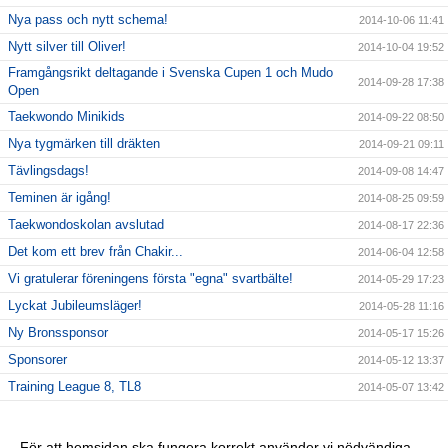
Nya pass och nytt schema!
2014-10-06 11:41
Nytt silver till Oliver!
2014-10-04 19:52
Framgångsrikt deltagande i Svenska Cupen 1 och Mudo
2014-09-28 17:38
Open
Taekwondo Minikids
2014-09-22 08:50
Nya tygmärken till dräkten
2014-09-21 09:11
Tävlingsdags!
2014-09-08 14:47
Teminen är igång!
2014-08-25 09:59
Taekwondoskolan avslutad
2014-08-17 22:36
Det kom ett brev från Chakir...
2014-06-04 12:58
Vi gratulerar föreningens första "egna" svartbälte!
2014-05-29 17:23
Lyckat Jubileumsläger!
2014-05-28 11:16
Ny Bronssponsor
2014-05-17 15:26
Sponsorer
2014-05-12 13:37
Training League 8, TL8
2014-05-07 13:42
Medaljer på Stockholm Trophy!
2014-05-03 19:41
Tävlingsdags!
2014-04-11 10:14
För att hemsidan ska fungera korrekt använder vi nödvändiga