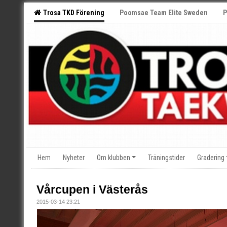
Trosa TKD Förening
Poomsae Team Elite Sweden
P
Hem
Nyheter
Om klubben
Träningstider
Gradering
Vårcupen i Västerås
2015-03-14 23:21