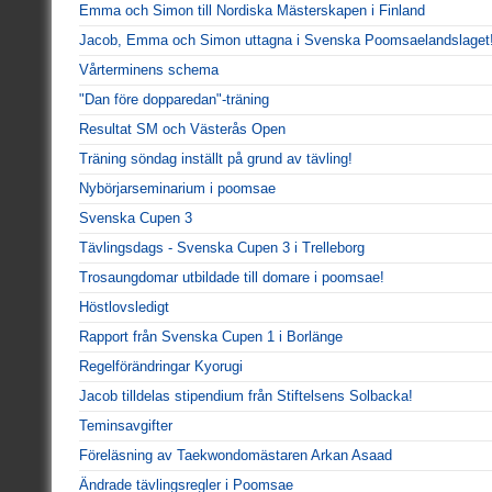
Emma och Simon till Nordiska Mästerskapen i Finland
Jacob, Emma och Simon uttagna i Svenska Poomsaelandslaget
Vårterminens schema
"Dan före dopparedan"-träning
Resultat SM och Västerås Open
Träning söndag inställt på grund av tävling!
Nybörjarseminarium i poomsae
Svenska Cupen 3
Tävlingsdags - Svenska Cupen 3 i Trelleborg
Trosaungdomar utbildade till domare i poomsae!
Höstlovsledigt
Rapport från Svenska Cupen 1 i Borlänge
Regelförändringar Kyorugi
Jacob tilldelas stipendium från Stiftelsens Solbacka!
Teminsavgifter
Föreläsning av Taekwondomästaren Arkan Asaad
Ändrade tävlingsregler i Poomsae