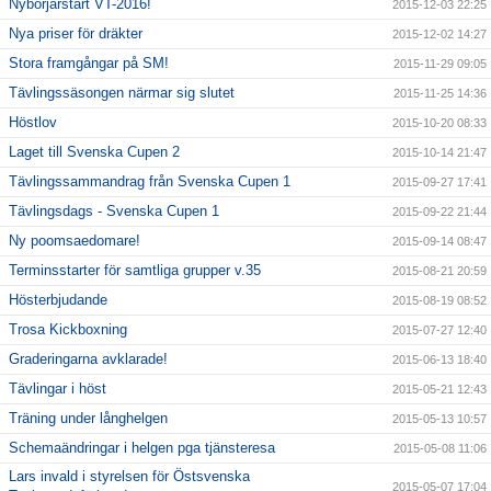
Nybörjarstart VT-2016!
2015-12-03 22:25
Nya priser för dräkter
2015-12-02 14:27
Stora framgångar på SM!
2015-11-29 09:05
Tävlingssäsongen närmar sig slutet
2015-11-25 14:36
Höstlov
2015-10-20 08:33
Laget till Svenska Cupen 2
2015-10-14 21:47
Tävlingssammandrag från Svenska Cupen 1
2015-09-27 17:41
Tävlingsdags - Svenska Cupen 1
2015-09-22 21:44
Ny poomsaedomare!
2015-09-14 08:47
Terminsstarter för samtliga grupper v.35
2015-08-21 20:59
Hösterbjudande
2015-08-19 08:52
Trosa Kickboxning
2015-07-27 12:40
Graderingarna avklarade!
2015-06-13 18:40
Tävlingar i höst
2015-05-21 12:43
Träning under långhelgen
2015-05-13 10:57
Schemaändringar i helgen pga tjänsteresa
2015-05-08 11:06
Lars invald i styrelsen för Östsvenska
2015-05-07 17:04