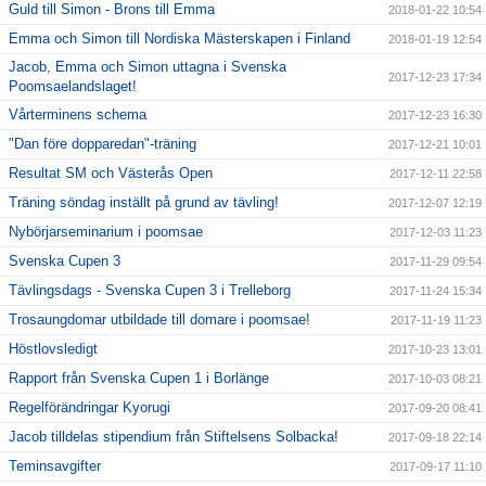
Guld till Simon - Brons till Emma
2018-01-22 10:54
Emma och Simon till Nordiska Mästerskapen i Finland
2018-01-19 12:54
Jacob, Emma och Simon uttagna i Svenska
2017-12-23 17:34
Poomsaelandslaget!
Vårterminens schema
2017-12-23 16:30
"Dan före dopparedan"-träning
2017-12-21 10:01
Resultat SM och Västerås Open
2017-12-11 22:58
Träning söndag inställt på grund av tävling!
2017-12-07 12:19
Nybörjarseminarium i poomsae
2017-12-03 11:23
Svenska Cupen 3
2017-11-29 09:54
Tävlingsdags - Svenska Cupen 3 i Trelleborg
2017-11-24 15:34
Trosaungdomar utbildade till domare i poomsae!
2017-11-19 11:23
Höstlovsledigt
2017-10-23 13:01
Rapport från Svenska Cupen 1 i Borlänge
2017-10-03 08:21
Regelförändringar Kyorugi
2017-09-20 08:41
Jacob tilldelas stipendium från Stiftelsens Solbacka!
2017-09-18 22:14
Teminsavgifter
2017-09-17 11:10