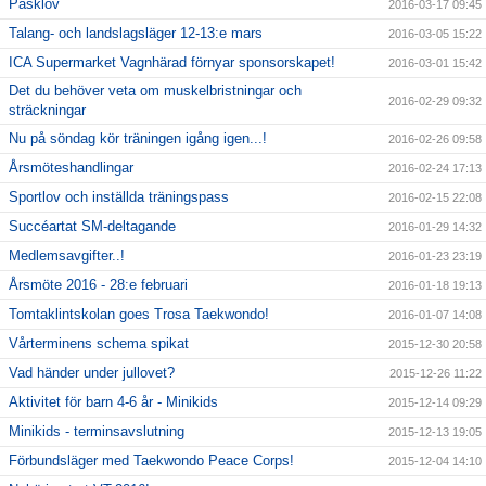
Påsklov
2016-03-17 09:45
Talang- och landslagsläger 12-13:e mars
2016-03-05 15:22
ICA Supermarket Vagnhärad förnyar sponsorskapet!
2016-03-01 15:42
Det du behöver veta om muskelbristningar och
2016-02-29 09:32
sträckningar
Nu på söndag kör träningen igång igen...!
2016-02-26 09:58
Årsmöteshandlingar
2016-02-24 17:13
Sportlov och inställda träningspass
2016-02-15 22:08
Succéartat SM-deltagande
2016-01-29 14:32
Medlemsavgifter..!
2016-01-23 23:19
Årsmöte 2016 - 28:e februari
2016-01-18 19:13
Tomtaklintskolan goes Trosa Taekwondo!
2016-01-07 14:08
Vårterminens schema spikat
2015-12-30 20:58
Vad händer under jullovet?
2015-12-26 11:22
Aktivitet för barn 4-6 år - Minikids
2015-12-14 09:29
Minikids - terminsavslutning
2015-12-13 19:05
Förbundsläger med Taekwondo Peace Corps!
2015-12-04 14:10