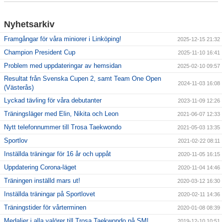
Nybörjarinformation
Nyhetsarkiv
Framgångar för våra miniorer i Linköping!
2025-12-15 21:32
Sponsorer
Champion President Cup
2025-11-10 16:41
Problem med uppdateringar av hemsidan
2025-02-10 09:57
Resultat från Svenska Cupen 2, samt Team One Open
2024-11-03 16:08
(Västerås)
Lyckad tävling för våra debutanter
2023-11-09 12:26
Träningsläger med Elin, Nikita och Leon
2021-06-07 12:33
Nytt telefonnummer till Trosa Taekwondo
2021-05-03 13:35
Sportlov
2021-02-22 08:11
Inställda träningar för 16 år och uppåt
2020-11-05 16:15
Uppdatering Corona-läget
2020-11-04 14:46
Träningen inställd mars ut!
2020-03-12 16:30
Inställda träningar på Sportlovet
2020-02-11 14:36
Träningstider för vårterminen
2020-01-08 08:39
Medaljer i alla valörer till Trosa Taekwondo på SM!
2019-12-10 10:51