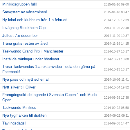
Minikidsgruppen full!
2015-01-10 09:00
Smygstart av vårterminen!
2015-01-10 08:47
Ny lokal och klubbrum från 1:a februari
2014-12-05 12:39
Invägning Stockholm Cup
2014-11-26 22:48
Julfest 7:e december
2014-11-20 10:37
Träna gratis resten av året!
2014-11-19 14:15
Taekwondo Grand Prix i Manchester
2014-10-27 16:17
Inställda träningar under höstlovet
2014-10-21 13:00
Trosa Taekwondos 1:a reklamvideo - dela den gärna på
2014-10-13 13:17
Facebook!
Nya pass och nytt schema!
2014-10-06 11:41
Nytt silver till Oliver!
2014-10-04 19:52
Framgångsrikt deltagande i Svenska Cupen 1 och Mudo
2014-09-28 17:38
Open
Taekwondo Minikids
2014-09-22 08:50
Nya tygmärken till dräkten
2014-09-21 09:11
Tävlingsdags!
2014-09-08 14:47