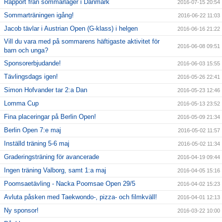
Rapport från sommarläger i Danmark
2016-07-15 20:54
Sommarträningen igång!
2016-06-22 11:03
Jacob tävlar i Austrian Open (G-klass) i helgen
2016-06-16 21:22
Vill du vara med på sommarens häftigaste aktivitet för
2016-06-08 09:51
barn och unga?
Sponsorerbjudande!
2016-06-03 15:55
Tävlingsdags igen!
2016-05-26 22:41
Simon Hofvander tar 2:a Dan
2016-05-23 12:46
Lomma Cup
2016-05-13 23:52
Fina placeringar på Berlin Open!
2016-05-09 21:34
Berlin Open 7:e maj
2016-05-02 11:57
Inställd träning 5-6 maj
2016-05-02 11:34
Graderingsträning för avancerade
2016-04-19 09:44
Ingen träning Valborg, samt 1:a maj
2016-04-05 15:16
Poomsaetävling - Nacka Poomsae Open 29/5
2016-04-02 15:23
Avluta påsken med Taekwondo-, pizza- och filmkväll!
2016-04-01 12:13
Ny sponsor!
2016-03-22 10:00