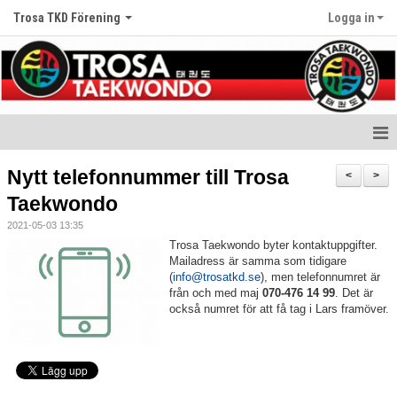
Trosa TKD Förening
Logga in
Hem
Nytt telefonnummer till Trosa
<
>
Taekwondo
Nyheter
2021-05-03 13:35
Om klubben
Trosa Taekwondo byter kontaktuppgifter.
Mailadress är samma som tidigare
(
info@trosatkd.se
), men telefonnumret är
Träningstider
från och med maj
070-476 14 99
. Det är
också numret för att få tag i Lars framöver.
Gradering
Kalender
Bildgalleri